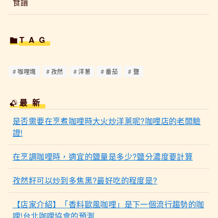
食譜
TAG
咖哩塊
孜然
洋蔥
番茄
鹽
最新
是否需要在烹煮咖哩時大火炒洋蔥呢?咖哩店的老闆驗
證!
在烹調咖哩時，適宜的鹽量是多少?鹽分濃度要計算
孜然籽可以炒到多焦黑?最好吃的程度是?
【店家介紹】「香料歐風咖哩」是下一個流行趨勢的咖
哩!台北咖哩協會的預測