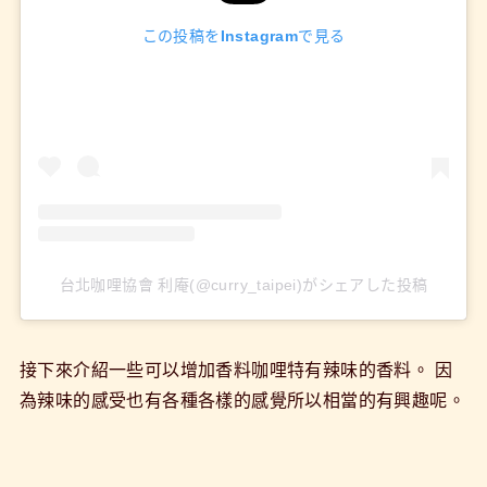
この投稿をInstagramで見る
台北咖哩協會 利庵(@curry_taipei)がシェアした投稿
接下來介紹一些可以增加香料咖哩特有辣味的香料。 因
為辣味的感受也有各種各樣的感覺所以相當的有興趣呢。