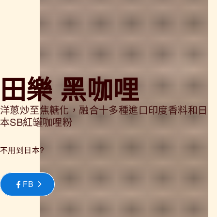
田樂 黑咖哩
洋蔥炒至焦糖化，融合十多種進口印度香料和日
本SB紅罐咖哩粉
不用到日本?
FB