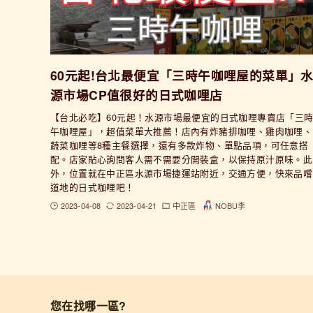
60元起!台北最便宜「三時午咖哩屋的菜單」
源市場CP值很好的日式咖哩店
【台北必吃】60元起！水源市場最便宜的日式咖哩專賣店「三
午咖哩屋」，超值菜單大推薦！店內有炸豬排咖哩、雞肉咖哩、
蔬菜咖哩等8種主餐選擇，還有多款炸物、單點品項，可任意搭
配。店家貼心詢問客人需不需要分開裝盒，以保持原汁原味。此
外，位置就在中正區水源市場捷運站附近，交通方便，快來品嚐
道地的日式咖哩吧！
2023-04-08
2023-04-21
中正區
NOBU李
您在找哪一區?