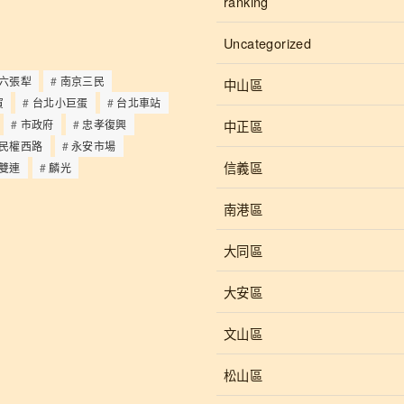
ranking
Uncategorized
六張犁
南京三民
中山區
貿
台北小巨蛋
台北車站
中正區
市政府
忠孝復興
民權西路
永安市場
信義區
雙連
麟光
南港區
大同區
大安區
文山區
松山區