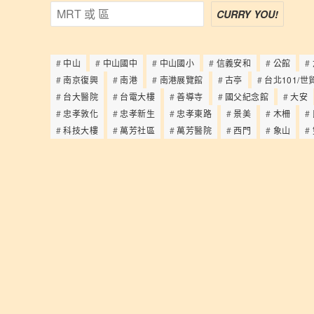
CURRY YOU!
中山
中山國中
中山國小
信義安和
公館
南京復興
南港
南港展覽館
古亭
台北101/世
台大醫院
台電大樓
善導寺
國父紀念館
大安
忠孝敦化
忠孝新生
忠孝東路
景美
木柵
科技大樓
萬芳社區
萬芳醫院
西門
象山