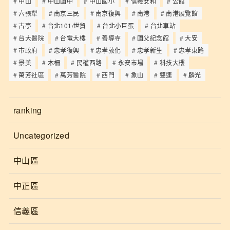
中山
中山國中
中山國小
信義安和
公館
六張犁
南京三民
南京復興
南港
南港展覽館
古亭
台北101/世貿
台北小巨蛋
台北車站
台大醫院
台電大樓
善導寺
國父紀念館
大安
市政府
忠孝復興
忠孝敦化
忠孝新生
忠孝東路
景美
木柵
民權西路
永安市場
科技大樓
萬芳社區
萬芳醫院
西門
象山
雙連
麟光
ranking
Uncategorized
中山區
中正區
信義區