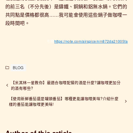
的前三名（不分先後）是鑄鐵、銅鍋和鋁無水鍋。它們的
共同點是價格都很高……我可能會使用這些鍋子做咖哩一
段時間吧。
引用
https://note.com/airspice/n/n872da21005fa
BLOG
【米其林一星教你】最適合咖哩配餐的酒是什麼?讓咖哩更加分
的酒有哪些?
【使用新鮮番茄還是罐頭番茄】哪種更能讓咖哩美味?介紹什麼
樣的番茄能讓咖哩更美味!
Author of this article