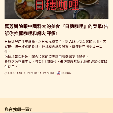
萬芳醫院跟中國科大的美食『日穗咖哩』的菜單!告
訴你推薦咖哩和網友評價!
日穗咖哩店注重細節，以日式風格為主，讓人感受到溫馨的氛圍。店
家提供統一樣式的餐具、杯具和面紙盒等等，讓整個空間更具一致
性。
內環境乾淨雅致，配合冷氣的涼爽讓用餐體驗更加舒適。
雖然店內空間不大，只有7-8個座位，但店家非常貼心地備好置物籃以
供使用。
2023-04-13
2023-05-11
文山區
NOBU李
您在找哪一區?