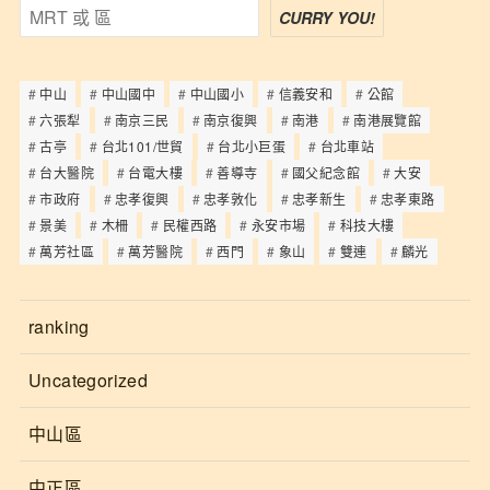
CURRY YOU!
中山
中山國中
中山國小
信義安和
公館
六張犁
南京三民
南京復興
南港
南港展覽館
古亭
台北101/世貿
台北小巨蛋
台北車站
台大醫院
台電大樓
善導寺
國父紀念館
大安
市政府
忠孝復興
忠孝敦化
忠孝新生
忠孝東路
景美
木柵
民權西路
永安市場
科技大樓
萬芳社區
萬芳醫院
西門
象山
雙連
麟光
ranking
Uncategorized
中山區
中正區