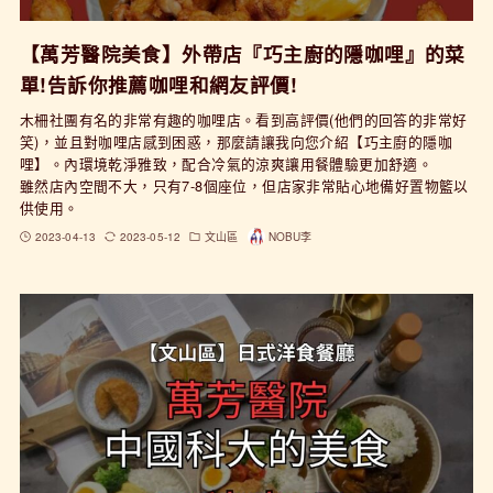
【萬芳醫院美食】外帶店『巧主廚的隱咖哩』的菜
單!告訴你推薦咖哩和網友評價!
木柵社團有名的非常有趣的咖哩店。看到高評價(他們的回答的非常好
笑)，並且對咖哩店感到困惑，那麼請讓我向您介紹【巧主廚的隱咖
哩】。內環境乾淨雅致，配合冷氣的涼爽讓用餐體驗更加舒適。
雖然店內空間不大，只有7-8個座位，但店家非常貼心地備好置物籃以
供使用。
2023-04-13
2023-05-12
文山區
NOBU李