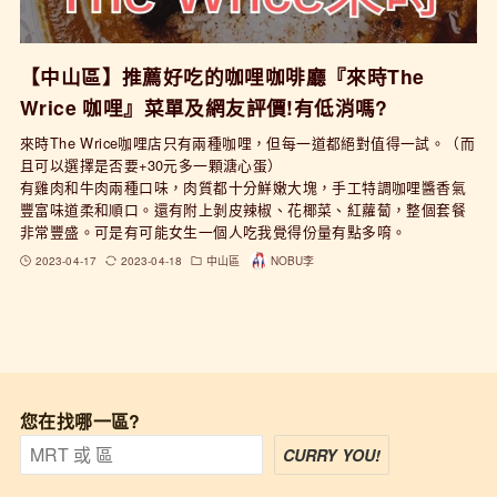
【中山區】推薦好吃的咖哩咖啡廳『來時The
Wrice 咖哩』菜單及網友評價!有低消嗎?
來時The Wrice咖哩店只有兩種咖哩，但每一道都絕對值得一試。（而
且可以選擇是否要+30元多一顆溏心蛋）
有雞肉和牛肉兩種口味，肉質都十分鮮嫩大塊，手工特調咖哩醬香氣
豐富味道柔和順口。還有附上剝皮辣椒、花椰菜、紅蘿蔔，整個套餐
非常豐盛。可是有可能女生一個人吃我覺得份量有點多唷。
2023-04-17
2023-04-18
中山區
NOBU李
您在找哪一區?
CURRY YOU!