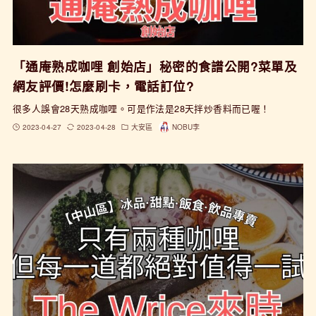
「通庵熟成咖哩 創始店」秘密的食譜公開?菜單及
網友評價!怎麼刷卡，電話訂位?
很多人誤會28天熟成咖哩。可是作法是28天拌炒香料而已喔！
2023-04-27
2023-04-28
大安區
NOBU李