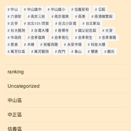
中山
中山國中
中山國小
信義安和
公館
六張犁
南京三民
南京復興
南港
南港展覽館
古亭
台北101/世貿
台北小巨蛋
台北車站
台大醫院
台電大樓
善導寺
國父紀念館
大安
市政府
忠孝復興
忠孝敦化
忠孝新生
忠孝東路
景美
木柵
民權西路
永安市場
科技大樓
萬芳社區
萬芳醫院
西門
象山
雙連
麟光
ranking
Uncategorized
中山區
中正區
信義區