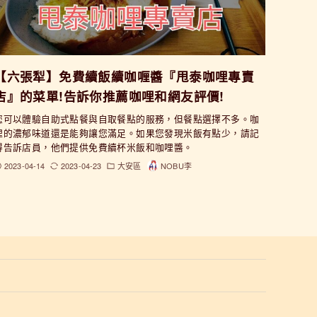
【六張犁】免費續飯續咖喱醬『甩泰咖哩專賣
店』的菜單!告訴你推薦咖哩和網友評價!
您可以體驗自助式點餐與自取餐點的服務，但餐點選擇不多。咖
哩的濃郁味道還是能夠讓您滿足。如果您發現米飯有點少，請記
得告訴店員，他們提供免費續杯米飯和咖哩醬。
2023-04-14
2023-04-23
大安區
NOBU李