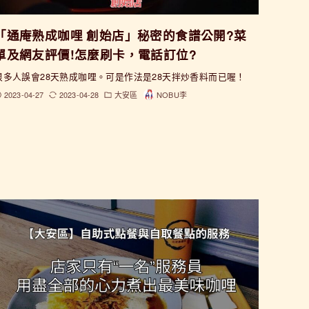
「通庵熟成咖哩 創始店」秘密的食譜公開?菜
單及網友評價!怎麼刷卡，電話訂位?
很多人誤會28天熟成咖哩。可是作法是28天拌炒香料而已喔！
2023-04-27
2023-04-28
大安區
NOBU李