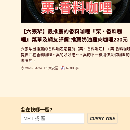
【六張犁】最推薦的香料咖哩『栗・香料咖
哩』菜單及網友評價!推薦奶油雞肉咖哩230元
六張犁最推薦的香料咖哩是目前【栗・香料咖哩】。栗·香料咖
提供四種香料咖哩。真的好好吃〜。真的不一樣用佛蒙特咖哩的
咖哩店。
2023-04-24
大安區
NOBU李
您在找哪一區?
CURRY YOU!