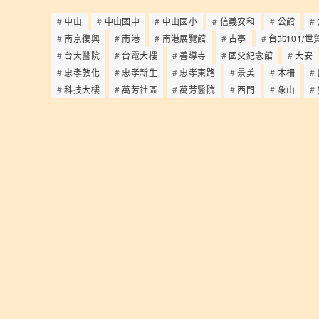
中山
中山國中
中山國小
信義安和
公館
南京復興
南港
南港展覽館
古亭
台北101/世
台大醫院
台電大樓
善導寺
國父紀念館
大安
忠孝敦化
忠孝新生
忠孝東路
景美
木柵
科技大樓
萬芳社區
萬芳醫院
西門
象山