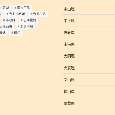
六張犁
南京三民
中山區
貿
台北小巨蛋
台北車站
中正區
市政府
忠孝復興
民權西路
永安市場
信義區
雙連
麟光
南港區
大同區
大安區
文山區
松山區
萬華區