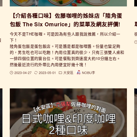
【介紹各種口味】佐藤咖哩的姊妹店「陸角蛋
包飯 The Six Omurice」的菜單及網友評價!
今天不是THE咖喱。可是因為有些人跟我說推薦，所以介紹一
服
下！
陸角蛋包飯是蛋包飯店。可是醬是都是咖哩醬。份量也蠻足夠
的，男生吃也可以吃飽！內用位置真的很少，只有三張雙人桌和
一排四個位置的窗台位。可是餐點到齊速度大約10分鐘左右。
然後最近流行的外帶比內用便宜好幾十塊！
2023-04-27
2023-05-01
大安區
NOBU李