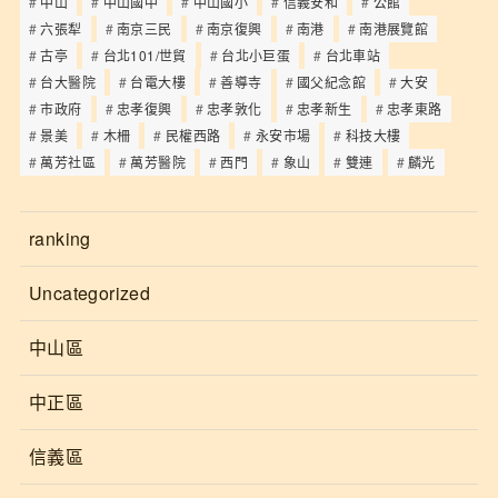
中山
中山國中
中山國小
信義安和
公館
六張犁
南京三民
南京復興
南港
南港展覽館
古亭
台北101/世貿
台北小巨蛋
台北車站
台大醫院
台電大樓
善導寺
國父紀念館
大安
市政府
忠孝復興
忠孝敦化
忠孝新生
忠孝東路
景美
木柵
民權西路
永安市場
科技大樓
萬芳社區
萬芳醫院
西門
象山
雙連
麟光
ranking
Uncategorized
中山區
中正區
信義區